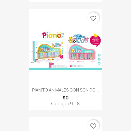
favorite_border
PIANITO ANIMALES CON SONIDO...
$0
Código: 9118
favorite_border