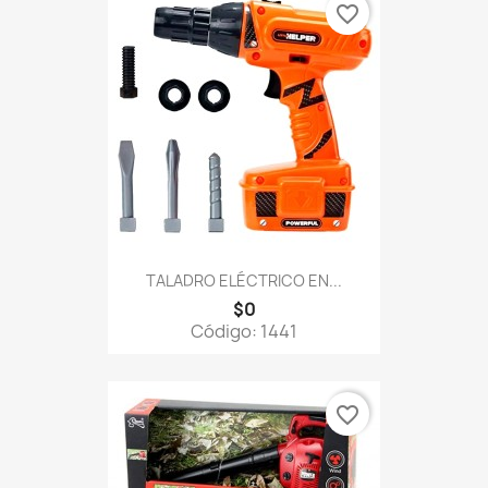
favorite_border
TALADRO ELÉCTRICO EN...
$0
Código: 1441
favorite_border