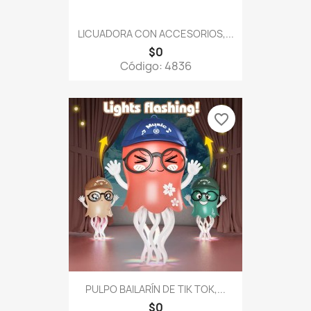
LICUADORA CON ACCESORIOS,...
$0
Código: 4836
favorite_border
PULPO BAILARÍN DE TIK TOK,...
$0