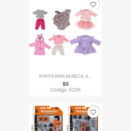
favorite_border
ROPITA PARA MUÑECA, 6...
$0
Código: 5256
favorite_border