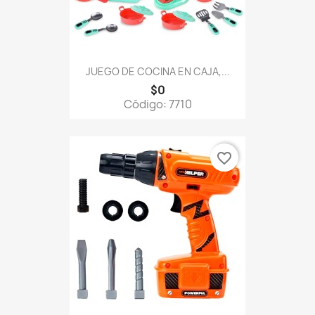
JUEGO DE COCINA EN CAJA,...
$0
Código: 7710
favorite_border