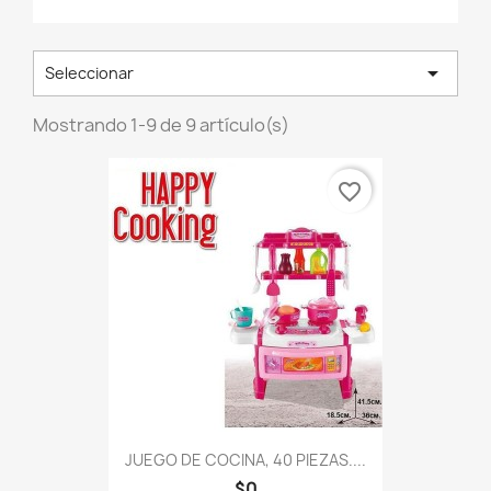

Seleccionar
Mostrando 1-9 de 9 artículo(s)
favorite_border
JUEGO DE COCINA, 40 PIEZAS....
$0