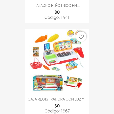
TALADRO ELÉCTRICO EN...
$0
Código: 1441
favorite_border
CAJA REGISTRADORA CON LUZ Y...
$0
Código: 1667