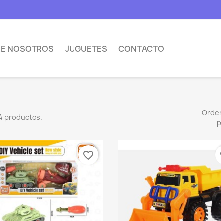
E NOSOTROS
JUGUETES
CONTACTO
Orde
4 productos.
p
favorite_border
fa