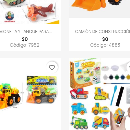
Vista rápida
Vista rápida


VIONETA Y TANQUE PARA...
CAMIÓN DE CONSTRUCCIÓN
$0
$0
Código: 7952
Código: 4883
favorite_border
fa