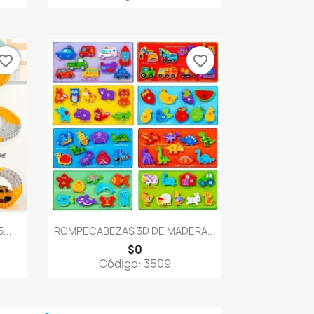
vorite_border
favorite_border
Vista rápida

...
ROMPECABEZAS 3D DE MADERA...
$0
Código: 3509