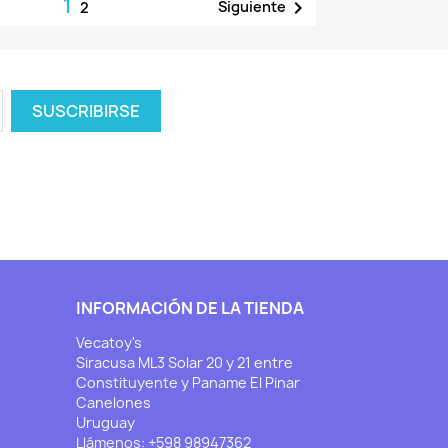
1

Siguiente
2
INFORMACIÓN DE LA TIENDA
Vecatoy's
Siracusa ML3 Solar 20 y 21 entre
Constituyente y Paname El Pinar
Canelones
Uruguay
Llámenos:
+598 98947362