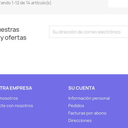
ando 1-12 de 14 artículo(s)
uestras
 y ofertas
TRA EMPRESA
SU CUENTA
 nosotros
Información personal
cte con nosotros
Pedidos
Facturas por abono
Direcciones