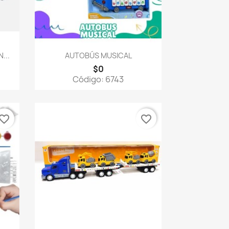
Vista rápida

...
AUTOBÚS MUSICAL
$0
Código: 6743
vorite_border
favorite_border