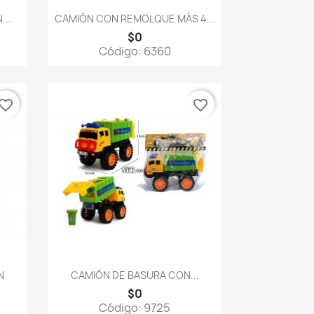
Vista rápida

...
CAMIÓN CON REMOLQUE MÁS 4...
$0
Código: 6360
vorite_border
favorite_border
Vista rápida

N
CAMIÓN DE BASURA CON...
$0
Código: 9725