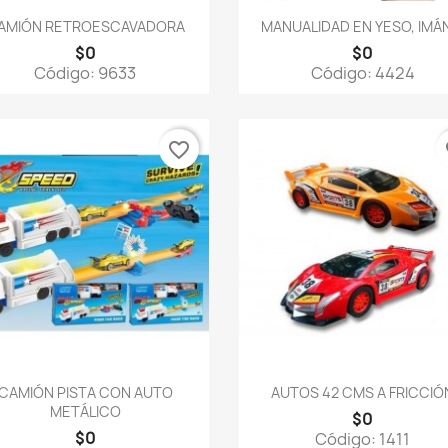
Vista rápida
Vista rápida


AMIÓN RETROESCAVADORA
MANUALIDAD EN YESO, IMÁN
$0
$0
Código: 9633
Código: 4424
favorite_border
fa
Vista rápida
Vista rápida


CAMIÓN PISTA CON AUTO
AUTOS 42 CMS A FRICCIÓ
METÁLICO
$0
$0
Código: 1411